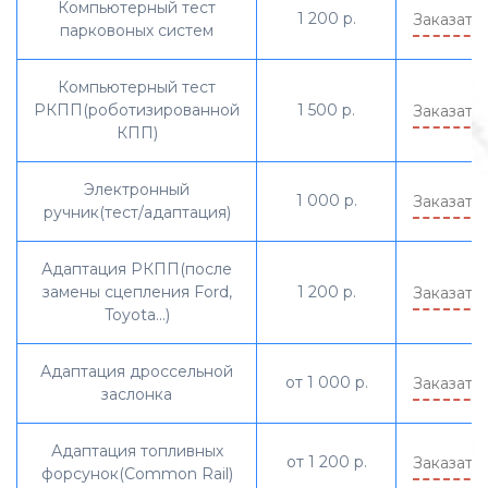
Компьютерный тест
1 200 р.
Заказать
парковоных систем
Компьютерный тест
РКПП(роботизированной
1 500 р.
Заказать
КПП)
Электронный
1 000 р.
Заказать
ручник(тест/адаптация)
Адаптация РКПП(после
замены сцепления Ford,
1 200 р.
Заказать
Toyota...)
Адаптация дроссельной
от 1 000 р.
Заказать
заслонка
Адаптация топливных
от 1 200 р.
Заказать
форсунок(Common Rail)