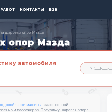
 РАБОТ
КОНТАКТЫ
B2B
на шаровых опор Мазда
х опор Мазда
стику автомобиля
ходовой части машины
- залог полной
теля но и пассажиров. Поскольку шаровая опора -