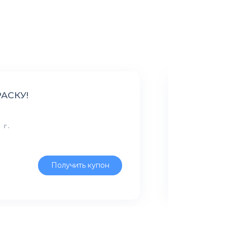
- 15% СКИД
АСКУ!
 г.
Получить купон