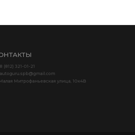
ОНТАКТЫ
8 (812) 321-01-21
autoguru.spb@gmail.com
Малая Митрофаньевская улица, 10к4В